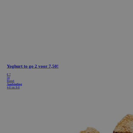
Yoghurt to go
2 voor 7,50!
€ 7
50
Bestel
Aanbieding
4-8 tm 8-8