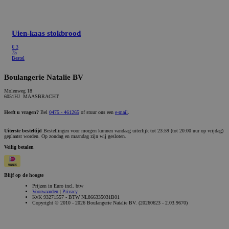
Uien-kaas stokbrood
€ 3
75
Bestel
Boulangerie Natalie BV
Molenweg 18
6051HJ MAASBRACHT
Heeft u vragen?
Bel
0475 - 461265
of stuur ons een
e-mail
.
Uiterste besteltijd
Bestellingen voor morgen kunnen vandaag uiterlijk tot 23:59 (tot 20:00 uur op vrijdag)
geplaatst worden. Op zondag en maandag zijn wij gesloten.
Veilig betalen
Blijf op de hoogte
Prijzen in Euro incl. btw
Voorwaarden
|
Privacy
KvK 93271557 - BTW NL866335031B01
Copyright © 2010 - 2026 Boulangerie Natalie BV. (20260623 - 2.03.9670)