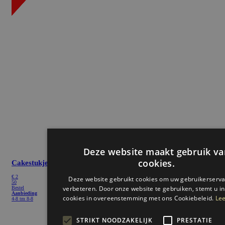
Cakestukje
3 + 1 gratis
€ 2
50
Bestel
Aanbieding
4-8 tm 8-8