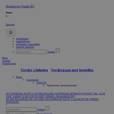
Boulangerie Natalie BV
Items:
0
Inloggen
☰
Assortiment
Aanbiedingen
Algemene voorwaarden
Zakelijk bestellen
Zoeken
Menu
Account
Winkelwagen
Verder winkelen
Verdergaan met bestellen
Home
Assortiment
SNACKS
Vegetarische saucijzenbroodje
OP ZATERDAG KUNT U UW BESTELLING ACHTEROM AFHALEN TUSSEN 7.00 - 12.00
UUR, VANAF 12.00 UUR IN ONZE WINKEL (MAASBRACHT)
DE BESTELLINGEN OP LOCATIE GREVENBICHT KUNT U ALTIJD IN DE WINKEL
AFHALEN!!
Zoeken
Postcodecheck