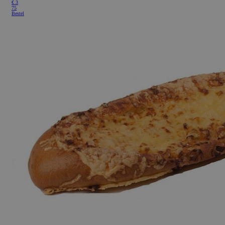
€ 3
75
Bestel