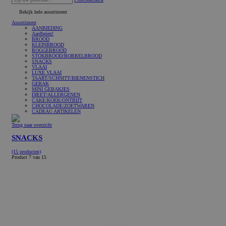
Bekijk hele assortiment
Assortiment
AANBIEDING
Aardbeien!
BROOD
KLEINBROOD
ROGGEBROOD
STOKBROOD/BORRELBROOD
SNACKS
VLAAI
LUXE VLAAI
TAART/SCHNITT/BIENENSTICH
GEBAK
MINI GEBAKJES
DIEET/ALLERGENEN
CAKE/KOEK/ONTBIJT
CHOCOLADE/ZOETWAREN
CADEAU ARTIKELEN
Terug naar overzicht
SNACKS
(15 producten)
Product 7 van 15