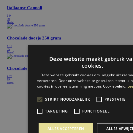
Italiaanse Cannoli
€ 9
99
Bestel
Chocolade doosje 250 gram
€ 12
35
Bestel
Deze website maakt gebruik va
cookies.
Chocolade doosje 500 gram
Deze website gebruikt cookies om uw gebruikerserva
€ 23
69
verbeteren. Door onze website te gebruiken, stemt u in
Bestel
cookies in overeenstemming met ons Cookiebeleid.
Lee
STRIKT NOODZAKELIJK
PRESTATIE
TARGETING
FUNCTIONEEL
ALLES ACCEPTEREN
ALLES AFWIJZ