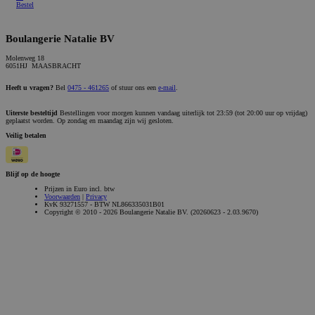
Bestel
Boulangerie Natalie BV
Molenweg 18
6051HJ MAASBRACHT
Heeft u vragen?
Bel
0475 - 461265
of stuur ons een
e-mail
.
Uiterste besteltijd
Bestellingen voor morgen kunnen vandaag uiterlijk tot 23:59 (tot 20:00 uur op vrijdag)
geplaatst worden. Op zondag en maandag zijn wij gesloten.
Veilig betalen
Blijf op de hoogte
Prijzen in Euro incl. btw
Voorwaarden
|
Privacy
KvK 93271557 - BTW NL866335031B01
Copyright © 2010 - 2026 Boulangerie Natalie BV. (20260623 - 2.03.9670)