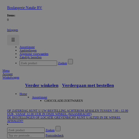
Boulangerie Natalie BV
Items:
0
Inloggen
☰
Assortiment
Aanbiedingen
Algemene voorwaarden
Zakelijk bestellen
Zoeken
Menu
Account
Winkelwagen
Verder winkelen
Verdergaan met bestellen
Home
Assortiment
CHOCOLADE/ZOETWAREN
OP ZATERDAG KUNT U UW BESTELLING ACHTEROM AFHALEN TUSSEN 7.00 - 12.00
UUR, VANAF 12.00 UUR IN ONZE WINKEL (MAASBRACHT)
DE BESTELLINGEN OP LOCATIE GREVENBICHT KUNT U ALTIJD IN DE WINKEL
AFHALEN!!
Zoeken
Postcodecheck