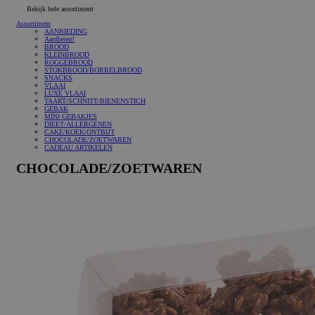
Bekijk hele assortiment
Assortiment
AANBIEDING
Aardbeien!
BROOD
KLEINBROOD
ROGGEBROOD
STOKBROOD/BORRELBROOD
SNACKS
VLAAI
LUXE VLAAI
TAART/SCHNITT/BIENENSTICH
GEBAK
MINI GEBAKJES
DIEET/ALLERGENEN
CAKE/KOEK/ONTBIJT
CHOCOLADE/ZOETWAREN
CADEAU ARTIKELEN
CHOCOLADE/ZOETWAREN