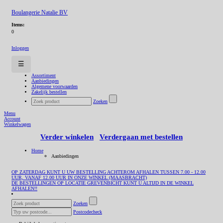
Boulangerie Natalie BV
Items:
0
Inloggen
☰
Assortiment
Aanbiedingen
Algemene voorwaarden
Zakelijk bestellen
Zoeken
Menu
Account
Winkelwagen
Verder winkelen
Verdergaan met bestellen
Home
Aanbiedingen
OP ZATERDAG KUNT U UW BESTELLING ACHTEROM AFHALEN TUSSEN 7.00 - 12.00
UUR, VANAF 12.00 UUR IN ONZE WINKEL (MAASBRACHT)
DE BESTELLINGEN OP LOCATIE GREVENBICHT KUNT U ALTIJD IN DE WINKEL
AFHALEN!!
Zoeken
Postcodecheck