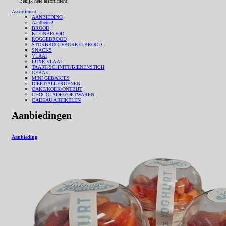
Bekijk hele assortiment
Assortiment
AANBIEDING
Aardbeien!
BROOD
KLEINBROOD
ROGGEBROOD
STOKBROOD/BORRELBROOD
SNACKS
VLAAI
LUXE VLAAI
TAART/SCHNITT/BIENENSTICH
GEBAK
MINI GEBAKJES
DIEET/ALLERGENEN
CAKE/KOEK/ONTBIJT
CHOCOLADE/ZOETWAREN
CADEAU ARTIKELEN
Aanbiedingen
Aanbieding