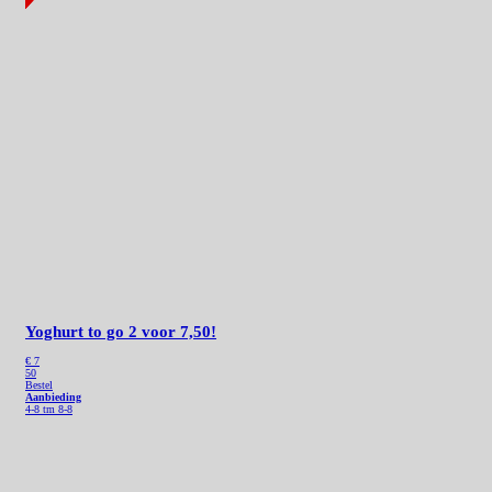
Yoghurt to go
2 voor 7,50!
€ 7
50
Bestel
Aanbieding
4-8 tm 8-8