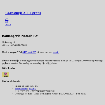
Cakestukje
3 + 1 gratis
€ 2
50
Bestel
Boulangerie Natalie BV
Molenweg 18
6051HJ MAASBRACHT
Heeft u vragen?
Bel
0475 - 461265
of stuur ons een
e-mail
.
Uiterste besteltijd
Bestellingen voor morgen kunnen vandaag uiterlijk tot 23:59 (tot 20:00 uur op vrijdag)
geplaatst worden. Op zondag en maandag zijn wij gesloten.
Veilig betalen
Blijf op de hoogte
Prijzen in Euro incl. btw
Voorwaarden
|
Privacy
KvK 93271557 - BTW NL866335031B01
Copyright © 2010 - 2026 Boulangerie Natalie BV. (20260623 - 2.03.9670)