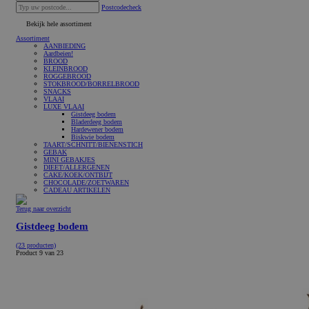
Postcodecheck
Bekijk hele assortiment
Assortiment
AANBIEDING
Aardbeien!
BROOD
KLEINBROOD
ROGGEBROOD
STOKBROOD/BORRELBROOD
SNACKS
VLAAI
LUXE VLAAI
Gistdeeg bodem
Bladerdeeg bodem
Hardewener bodem
Biskwie bodem
TAART/SCHNITT/BIENENSTICH
GEBAK
MINI GEBAKJES
DIEET/ALLERGENEN
CAKE/KOEK/ONTBIJT
CHOCOLADE/ZOETWAREN
CADEAU ARTIKELEN
Terug naar overzicht
Gistdeeg bodem
(23 producten)
Product 9 van 23