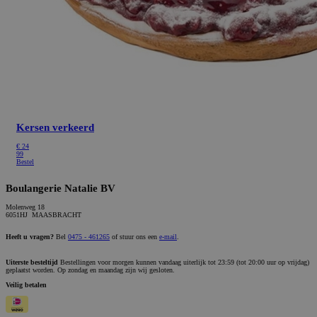
Kersen verkeerd
€ 24
99
Bestel
Boulangerie Natalie BV
Molenweg 18
6051HJ MAASBRACHT
Heeft u vragen?
Bel
0475 - 461265
of stuur ons een
e-mail
.
Uiterste besteltijd
Bestellingen voor morgen kunnen vandaag uiterlijk tot 23:59 (tot 20:00 uur op vrijdag)
geplaatst worden. Op zondag en maandag zijn wij gesloten.
Veilig betalen