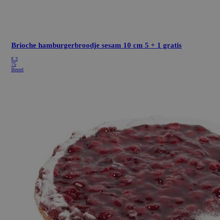
Brioche hamburgerbroodje sesam 10 cm
5 + 1 gratis
€ 3
75
Bestel