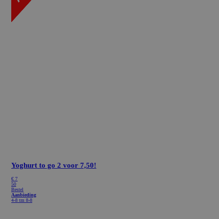
Yoghurt to go
2 voor 7,50!
€ 7
50
Bestel
Aanbieding
4-8 tm 8-8