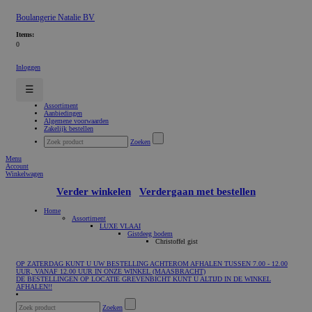
Boulangerie Natalie BV
Items:
0
Inloggen
☰
Assortiment
Aanbiedingen
Algemene voorwaarden
Zakelijk bestellen
Zoeken
Menu
Account
Winkelwagen
Verder winkelen
Verdergaan met bestellen
Home
Assortiment
LUXE VLAAI
Gistdeeg bodem
Christoffel gist
OP ZATERDAG KUNT U UW BESTELLING ACHTEROM AFHALEN TUSSEN 7.00 - 12.00
UUR, VANAF 12.00 UUR IN ONZE WINKEL (MAASBRACHT)
DE BESTELLINGEN OP LOCATIE GREVENBICHT KUNT U ALTIJD IN DE WINKEL
AFHALEN!!
Zoeken