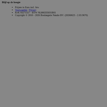
Blijf op de hoogte
Prijzen in Euro incl. btw
Voorwaarden
|
Privacy
KvK 93271557 - BTW NL866335031B01
Copyright © 2010 - 2026 Boulangerie Natalie BV. (20260623 - 2.03.9670)