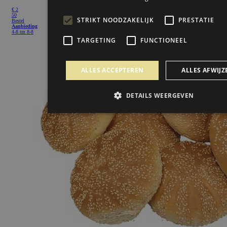
€ 2
50
Bestel
Aanbieding
4-8 tm 8-8